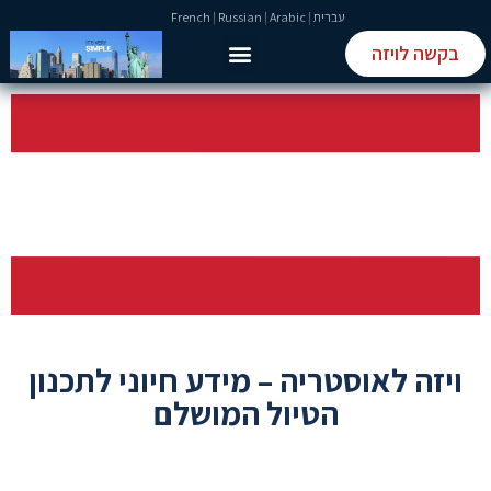
עברית
|
Arabic
|
Russian
|
French
בקשה לויזה
טופס ETIAS
טופס ESTA
ויזה לאוסטריה – מידע חיוני לתכנון
הטיול המושלם