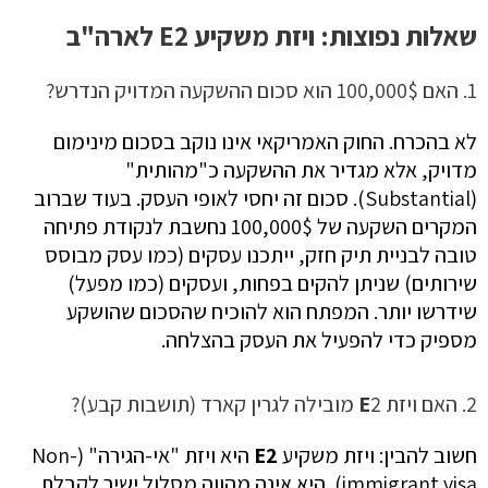
שאלות נפוצות: ויזת משקיע E2 לארה"ב
1. האם 100,000$ הוא סכום ההשקעה המדויק הנדרש?
לא בהכרח. החוק האמריקאי אינו נוקב בסכום מינימום
מדויק, אלא מגדיר את ההשקעה כ"מהותית"
(Substantial). סכום זה יחסי לאופי העסק. בעוד שברוב
המקרים השקעה של 100,000$ נחשבת לנקודת פתיחה
טובה לבניית תיק חזק, ייתכנו עסקים (כמו עסק מבוסס
שירותים) שניתן להקים בפחות, ועסקים (כמו מפעל)
שידרשו יותר. המפתח הוא להוכיח שהסכום שהושקע
מספיק כדי להפעיל את העסק בהצלחה.
2. האם ויזת
2 מובילה לגרין קארד (תושבות קבע)?
E
חשוב להבין: ויזת משקיע
E2
היא ויזת "אי-הגירה" (Non-
immigrant visa). היא אינה מהווה מסלול ישיר לקבלת