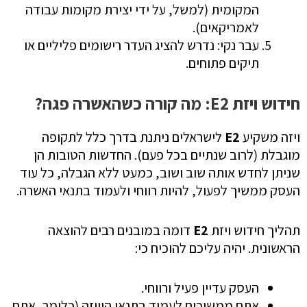
המקומית (למשל, על ידי יצירת מקומות עבודה
לאמריקאים).
עבר נקי: נדרש להציג העדר רישומים פליליים או
תיקים פתוחים.
חידוש ויזת E2: מה קורה כשהאשרה פגה?
ויזה משקיע
E2
לישראלים ניתנת בדרך כלל לתקופה
מוגבלת (לרוב שנתיים בכל פעם). החדשות הטובות הן
שניתן לחדש אותה שוב ושוב, כמעט ללא הגבלה, כל עוד
העסק ממשיך לפעול, להיות רווחי ולעמוד בתנאי האשרה.
תהליך חידוש ויזת
E2
דומה במובנים רבים להוצאה
הראשונית. יהיה עליכם להוכיח כי:
העסק עדיין פעיל ורווחי.
אתם ממשיכים לעמוד בתנאי הוויזה (כלומר, אתם