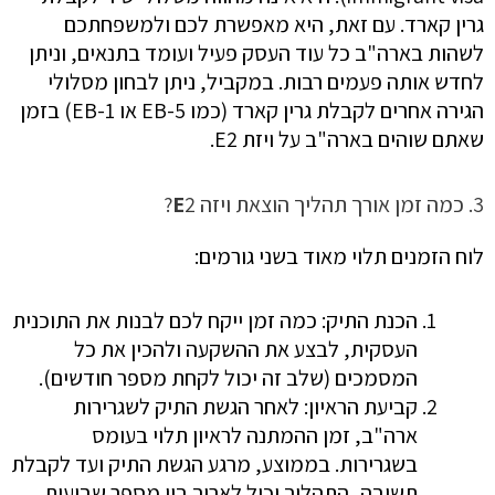
גרין קארד. עם זאת, היא מאפשרת לכם ולמשפחתכם
לשהות בארה"ב כל עוד העסק פעיל ועומד בתנאים, וניתן
לחדש אותה פעמים רבות. במקביל, ניתן לבחון מסלולי
הגירה אחרים לקבלת גרין קארד (כמו EB-5 או EB-1) בזמן
שאתם שוהים בארה"ב על ויזת E2.
3. כמה זמן אורך תהליך הוצאת ויזה
2?
E
לוח הזמנים תלוי מאוד בשני גורמים:
הכנת התיק: כמה זמן ייקח לכם לבנות את התוכנית
העסקית, לבצע את ההשקעה ולהכין את כל
המסמכים (שלב זה יכול לקחת מספר חודשים).
קביעת הראיון: לאחר הגשת התיק לשגרירות
ארה"ב, זמן ההמתנה לראיון תלוי בעומס
בשגרירות. בממוצע, מרגע הגשת התיק ועד לקבלת
תשובה, התהליך יכול לארוך בין מספר שבועות