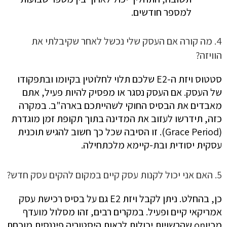
למספר חודשים.
4. מה קורה אם העסק שלי נכשל לאחר שקיבלתי את
הוויזה?
סטטוס ויזת ה-E2 שלכם תלוי לחלוטין בקיומו ובתפקודו
של העסק. אם העסק נסגר או מפסיק להיות פעיל, אתם
מאבדים את הבסיס החוקי לשהייתכם בארה"ב. במקרה
כזה, תידרשו לעזוב את המדינה בתוך תקופת זמן מוגדרת
(Grace Period). זו הסיבה שכל כך חשוב להגיש תוכנית
עסקית יסודית ובת-קיימא מלכתחילה.
5. האם אני יכול לקנות עסק קיים במקום להקים עסק חדש?
כן, בהחלט. ניתן לקבל ויזת E2 גם על בסיס רכישת עסק
אמריקאי קיים ופעיל. במקרים רבים, זהו מסלול מועדף
מכיוon שהרשויות יכולות לראות היסטוריה פיננסית מוכחת