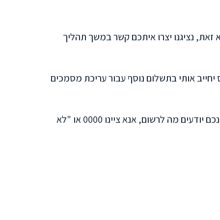
זאת, נציגנו יצרו איתכם קשר במשך תהליך
 שינוי בפרטים שאינו תוך 24 שעות מרגע שליחת הטופס יחייב אותי בתשלום נוסף עבור עריכת מסמכים
אם יש לכם ספק ו/או שאינכם בטוחים לגבי הפרטים אנא התייחסו להערות שנמצאות לצד אותו השדה. אם עדיין אינכם יודעים מה לרשום, אנא ציינו 0000 או "לא