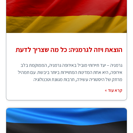
הוצאת ויזה לגרמניה: כל מה שצריך לדעת
גרמניה – יעד תיירותי מוביל באירופה גרמניה, הממוקמת בלב
אירופה, היא אחת המדינות המתויירות ביותר ביבשת. עם תמהיל
מרתק של היסטוריה עשירה, תרבות מגוונת וטכנולוגיה
קרא עוד »