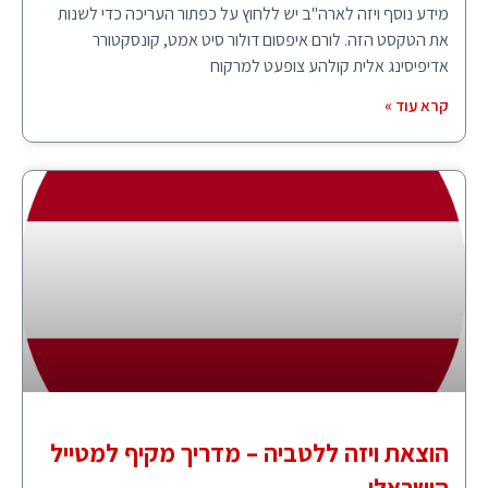
מידע נוסף ויזה לארה"ב יש ללחוץ על כפתור העריכה כדי לשנות
את הטקסט הזה. לורם איפסום דולור סיט אמט, קונסקטורר
אדיפיסינג אלית קולהע צופעט למרקוח
קרא עוד »
הוצאת ויזה ללטביה – מדריך מקיף למטייל
הישראלי