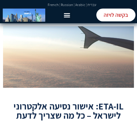
עברית
|
Arabic
|
Russian
|
French
בקשה לויזה
טופס ETIAS
טופס ESTA
ETA-IL: אישור נסיעה אלקטרוני
לישראל – כל מה שצריך לדעת