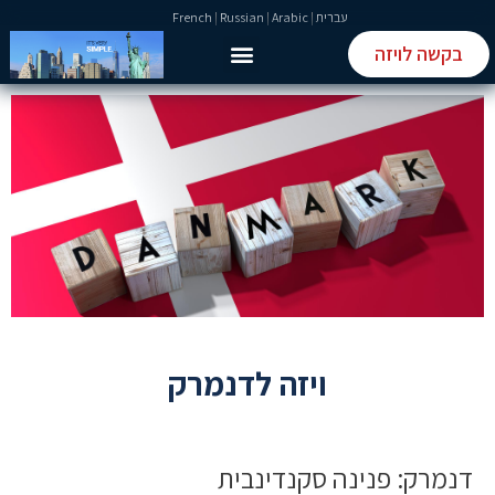
עברית
|
Arabic
|
Russian
|
French
בקשה לויזה
טופס ETIAS
טופס ESTA
ויזה לדנמרק
דנמרק: פנינה סקנדינבית