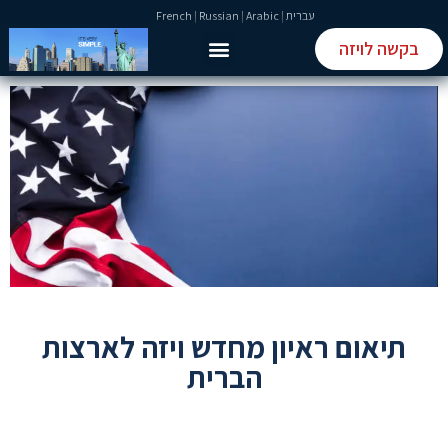
עברית
|
Arabic
|
Russian
|
French
בקשה לויזה
טופס ETIAS
טופס ESTA
תיאום ראיון מחדש ויזה לארצות
הברית